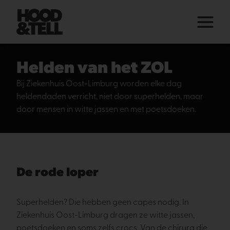
Helden van het ZOL
Bij Ziekenhuis Oost-Limburg worden elke dag
heldendaden verricht, niet door superhelden, maar
door mensen in witte jassen en met poetsdoeken.
De rode loper
Superhelden? Die hebben geen capes nodig. In
Ziekenhuis Oost-Limburg dragen ze witte jassen,
poetsdoeken en soms zelfs crocs. Van de chirurg die