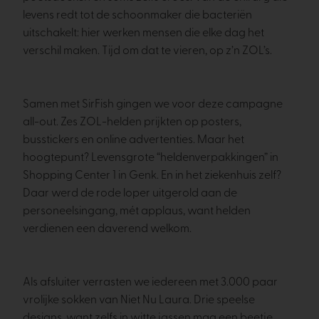
levens redt tot de schoonmaker die bacteriën
uitschakelt: hier werken mensen die elke dag het
verschil maken. Tijd om dat te vieren, op z’n ZOL’s.
Samen met SirFish gingen we voor deze campagne
all-out. Zes ZOL-helden prijkten op posters,
busstickers en online advertenties. Maar het
hoogtepunt? Levensgrote “heldenverpakkingen” in
Shopping Center 1 in Genk. En in het ziekenhuis zelf?
Daar werd de rode loper uitgerold aan de
personeelsingang, mét applaus, want helden
verdienen een daverend welkom.
Als afsluiter verrasten we iedereen met 3.000 paar
vrolijke sokken van Niet Nu Laura. Drie speelse
designs, want zelfs in witte jassen mag een beetje