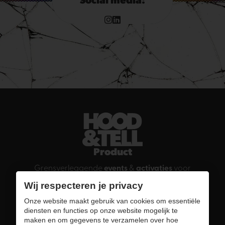
Social media:
Product
Grensverleggende
events
&
activaties
voor
bedrijven
,
merken
en
overheid
Wij respecteren je privacy
Onze website maakt gebruik van cookies om essentiële
People
diensten en functies op onze website mogelijk te
Good vibez voor
tevreden
en
toekomstige
maken en om gegevens te verzamelen over hoe