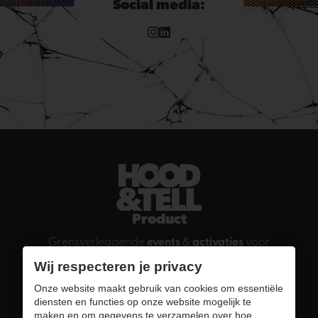
Social media:
Product
Grensverleggende
events
&
activaties
voor
bedrijven
,
merken
en
overheid
Wij respecteren je privacy
Onze website maakt gebruik van cookies om essentiële
People
diensten en functies op onze website mogelijk te
Good vibez voor
tevreden
en
toekomstige
maken en om gegevens te verzamelen over hoe