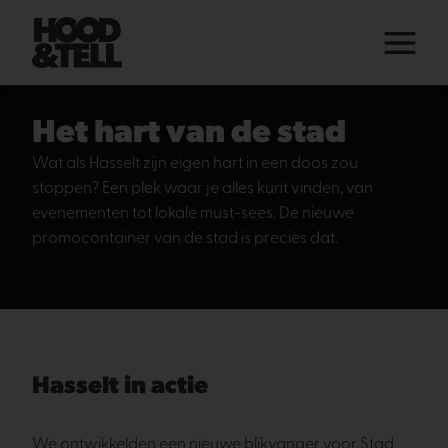
Het hart van de stad
Wat als Hasselt zijn eigen hart in een doos zou
stoppen? Een plek waar je alles kunt vinden, van
evenementen tot lokale must-sees. De nieuwe
promocontainer van de stad is precies dat.
Hasselt in actie
We ontwikkelden een nieuwe blikvanger voor Stad