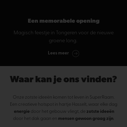
Een memorabele opening
Magisch feestje in Tongeren voor de nieuwe
groene long.
Lees meer
Waar kan je ons vinden?
Onze zotste ideeën komen tot leven in SuperRaam.
Een creatieve hotspot in hartje Hasselt, waar elke dag
energie
door het gebouw vliegt, de
zotste ideeën
door het dak gaan en
mensen gewoon graag zijn
.