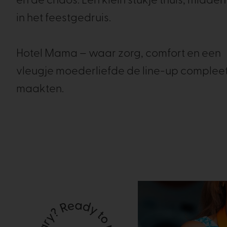
en de chaos. Een klein stukje thuis, midden
in het feestgedruis.
Hotel Mama – waar zorg, comfort en een
vleugje moederliefde de line-up complee
maakten.