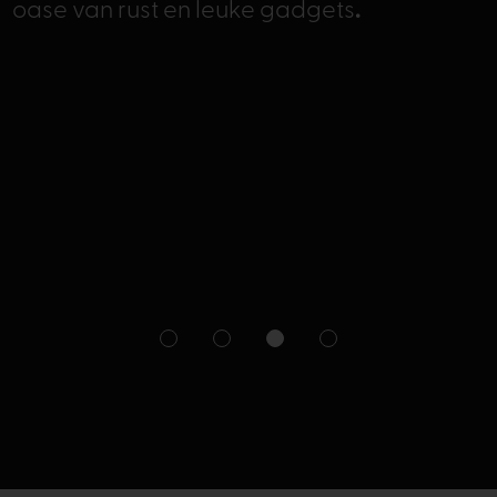
oase van rust en leuke gadgets
.
1
2
3
4