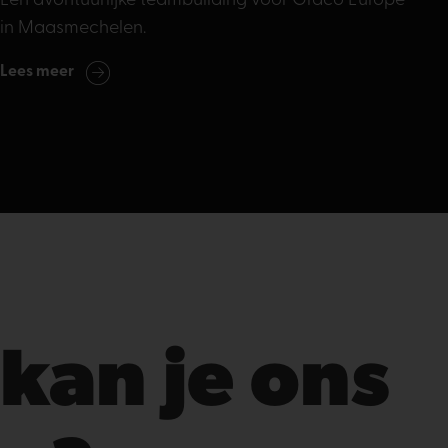
Een avontuurlijke teambuilding voor Graco Europe
in Maasmechelen.
Lees meer
kan je ons