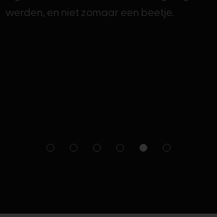
werden, en niet zomaar een beetje.
1
2
3
4
5
6