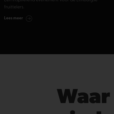
Een inspirerend evenement voor de Limburgse
fruittelers.
Lees meer
Waar 